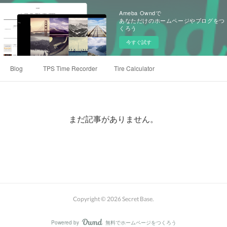
Ameba Owndで
あなただけのホームページやブログをつ
くろう
今すぐ試す
Blog
TPS Time Recorder
Tire Calculator
まだ記事がありません。
Copyright ©
2026
Secret Base
.
Powered by
無料でホームページをつくろう
AmebaOwnd